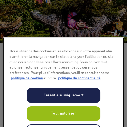
+ 3
Nous utilisons des cookies et les stockons sur votre appareil afin
d’améliorer la navigation sur le site, d’analyser l’utilisation du site
et de nous aider dans nos efforts marketing. Vous pouvez tout
autoriser, autoriser uniquement l’essentiel ou gérer vos
préférences. Pour plus d’informations, veuillez consulter notre
politique de cookies
et notre
politique de confidentialité
.
Essentiels uniquement
Tout autoriser