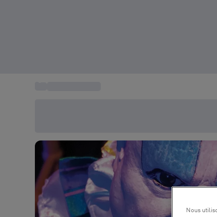
...
Sortie culturelle
Économisez -20% aujourd'hui
Utilisez le code SUMMER lors du paiement
Nous utilis