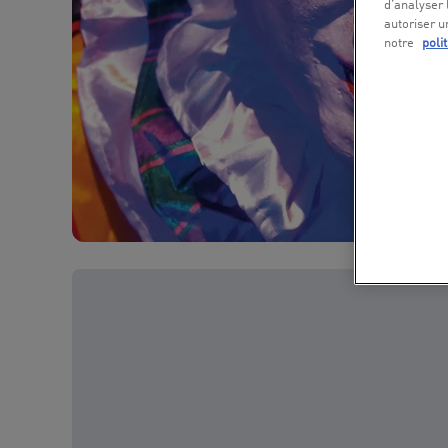
d’analyser 
autoriser u
notre
poli