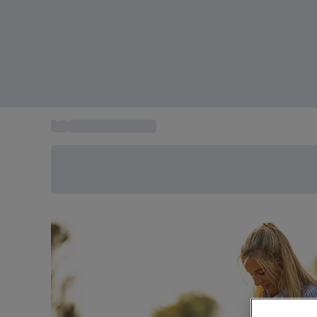
...
Activité culturelle
Économisez -20% aujourd'hui
Utilisez le code SUMMER lors du paiement