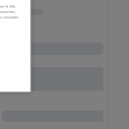
ur le site,
 autoriser,
ez consulter