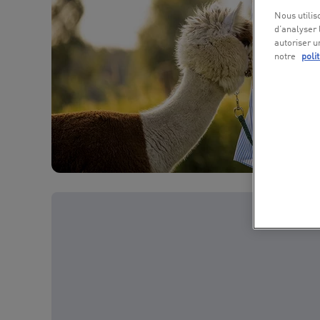
Nous utilis
d’analyser 
autoriser u
notre
poli