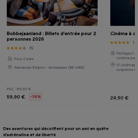
Bobbejaanland : Billets d’entrée pour 2
Cinéma à d
personnes 2026
1
15
Partagez 1 
cinéma part
Pour 2 pers.
17 cinémas p
flamande, Région - Antwerpen (BE-VAN)
suspense et
PVC :
69,90 €
59,90 €
-14%
24,90 €
Des aventures qui décoiffent pour un ami en quête
d’adrénaline et de liberté