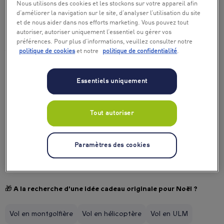
allie émotions, plaisir et originalité, devient facile et
Nous utilisons des cookies et les stockons sur votre appareil afin
inspirant.
d’améliorer la navigation sur le site, d’analyser l’utilisation du site
et de nous aider dans nos efforts marketing. Vous pouvez tout
autoriser, autoriser uniquement l’essentiel ou gérer vos
préférences. Pour plus d’informations, veuillez consulter notre
🎄 Qu’offrir à mon meilleur ami à Noël ?
politique de cookies
et notre
politique de confidentialité
.
Vol en montgolfière, ULM, hélicoptère :
à découvrir à
Bruxelles, Liège ou dans les Ardennes.
Essentiels uniquement
Karting, VTT, escalade et sports extrêmes :
pour
l’aventurier dans l’âme.
Week-end pour 2 :
pour partager un moment fort, avec
Tout autoriser
hébergement et repas inclus selon l’offre.
Souper gastronomique pour 2 en Belgique :
idéal pour un
ami gourmet, dans un établissement d’exception à Bruges
Paramètres des cookies
par exemple.
🎁 A la recherche d'une idée cadeau originale pour Noël ?
Vol en montgolfière
Vol en hélicoptère
Vol en ULM