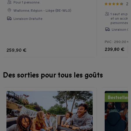
Pour 1 personne.
26
Wallonne, Région - Liège (BE-WLG)
1 saut en p
et un accès
Livraison Gratuite
personnes
Livraison Gr
PVC :
290,00 €
239,80 €
259,90 €
Des sorties pour tous les goûts