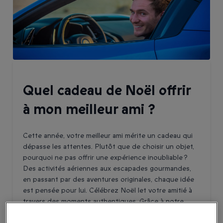
Quel cadeau de Noël offrir
à mon meilleur ami ?
Cette année, votre meilleur ami mérite un cadeau qui
dépasse les attentes. Plutôt que de choisir un objet,
pourquoi ne pas offrir une expérience inoubliable ?
Des activités aériennes aux escapades gourmandes,
en passant par des aventures originales, chaque idée
est pensée pour lui. Célébrez Noël let votre amitié à
travers des moments authentiques. Grâce à notre
sélection de coffrets, trouver le cadeau parfait, qui