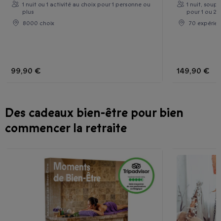
1 nuit ou 1 activité au choix pour 1 personne ou
1 nuit, soup
plus
pour 1 ou 2
8000 choix
70 expérien
99,90 €
149,90 €
Des cadeaux bien-être pour bien
commencer la retraite