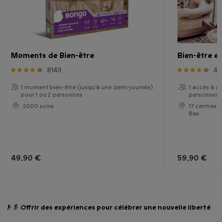
Moments de Bien-être
Bien-être e
8149
47
1 moment bien-être (jusqu'à une demi-journée)
1 accès à u
pour 1 ou 2 personnes
personnes
2000 soins
17 centres 
Bas
49,90 €
59,90 €
👴👵 Offrir des expériences pour célébrer une nouvelle liberté