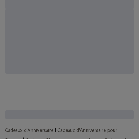
D'autres coffrets que vous pourriez aimer :
Cadeaux d'Anniversaire
|
Cadeaux d'Anniversaire pour