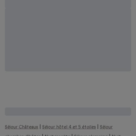
Encore plus d'idées de séjours à vivre :
Séjour Châteaux
|
Séjour hôtel 4 et 5 étoiles
|
Séjour