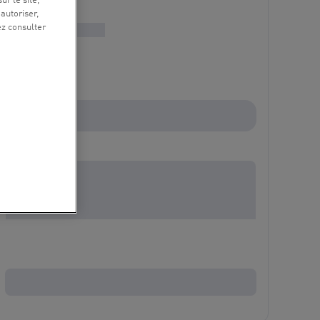
ur le site,
 autoriser,
ez consulter