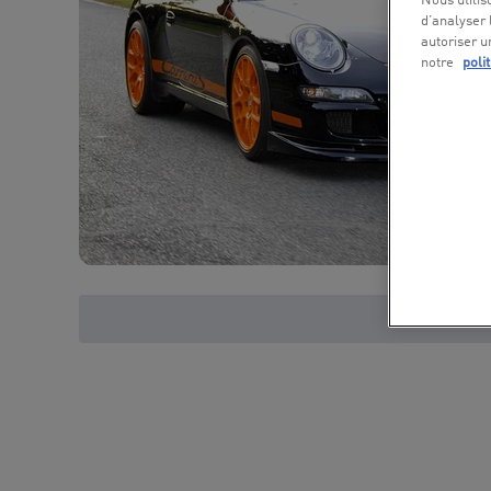
Nous utilis
d’analyser 
autoriser u
notre
poli