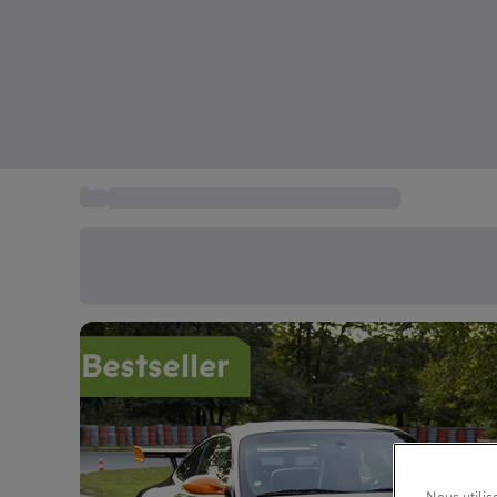
...
Stage de pilotage sur le Circuit Mettet
Économisez -20% aujourd'hui
Utilisez le code SUMMER lors du paiement