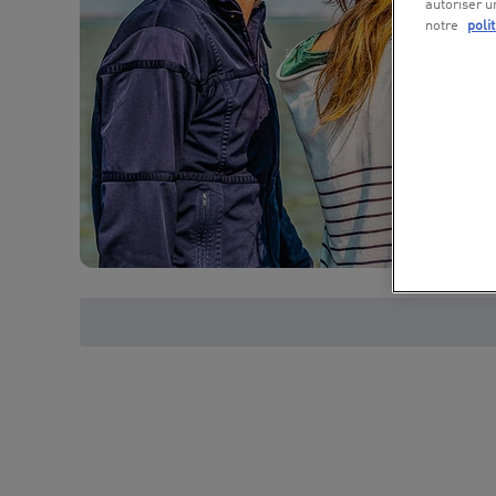
autoriser u
notre
poli