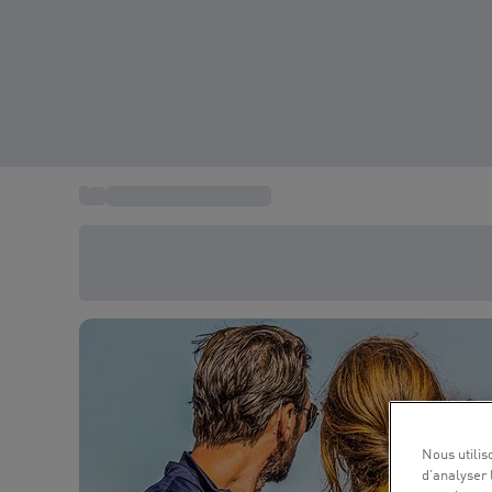
...
Aventures aquatiques
Économisez -20% aujourd'hui
Utilisez le code SUMMER lors du paiement
Nous utilis
d’analyser 