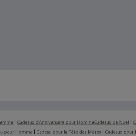
 aimer :
 Femme
|
Cadeaux d'Anniversaire pour Homme
Cadeaux de Noël
|
C
au pour Homme
|
Cadeau pour la Fête des Mères
|
Cadeaux pour l