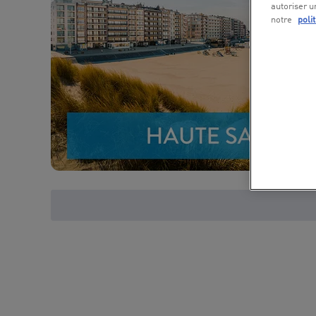
autoriser u
notre
poli