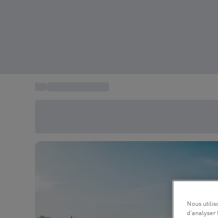
...
Vacances Belgique
Économisez -20% aujourd'hui
Utilisez le code SUMMER lors du paiement
Nous utilis
d’analyser 