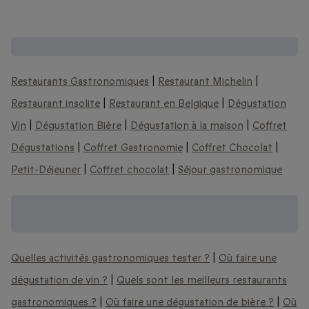
D'autres expériences gastronomiques :
Restaurants Gastronomiques
|
Restaurant Michelin
|
Restaurant insolite
|
Restaurant en Belgique
|
Dégustation
Vin
|
Dégustation Bière
|
Dégustation à la maison
|
Coffret
Dégustations
|
Coffret Gastronomie
|
Coffret Chocolat
|
Petit-Déjeuner
|
Coffret chocolat
|
Séjour gastronomique
Découvrez encore plus d'activités
gastronomiques :
Quelles activités gastronomiques tester ?
|
Où faire une
dégustation de vin ?
|
Quels sont les meilleurs restaurants
gastronomiques ?
|
Où faire une dégustation de bière ?
|
Où