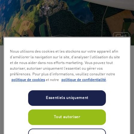
+ 3
Nous utilisons des cookies et les stockons sur votre appareil afin
d’améliorer la navigation sur le site, d’analyser l’utilisation du site
et de nous aider dans nos efforts marketing. Vous pouvez tout
autoriser, autoriser uniquement l’essentiel ou gérer vos
préférences. Pour plus d’informations, veuillez consulter notre
politique de cookies
et notre
politique de confidentialité
.
Essentiels uniquement
Tout autoriser