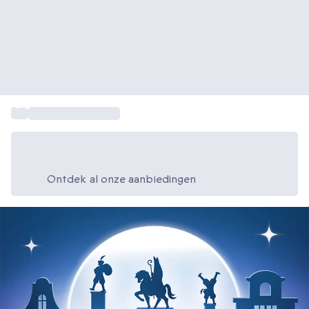
...
Sinterklaascadeaus
Bespaar vandaag 20%
Gebruik code SUMMER bij het afrekenen
Ontdek al onze aanbiedingen