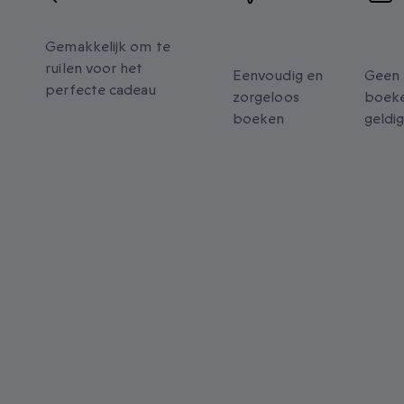
Flexibele omruil
Eenvoudig
Ver
e
boeken
gel
Gemakkelijk om te
ruilen voor het
Eenvoudig en
Geen 
perfecte cadeau
zorgeloos
boeke
boeken
geldi