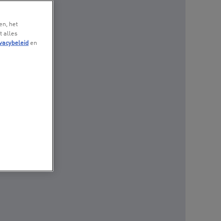
en, het
t alles
vacybeleid
en