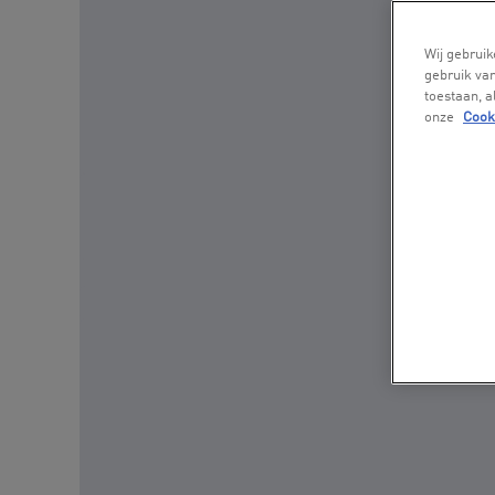
Wij gebruik
gebruik van
toestaan, 
onze
Cook