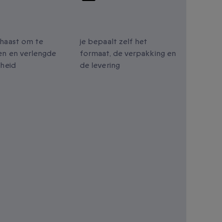
lengde
Gepersonaliseerde
digheid
cadeaus
haast om te
je bepaalt zelf het
n en verlengde
formaat, de verpakking en
gheid
de levering