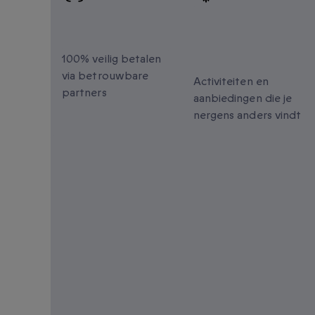
100% veilig
Unieke
betalen
momenten om t
delen
100% veilig betalen
via betrouwbare
Activiteiten en
partners
aanbiedingen die je
nergens anders vindt