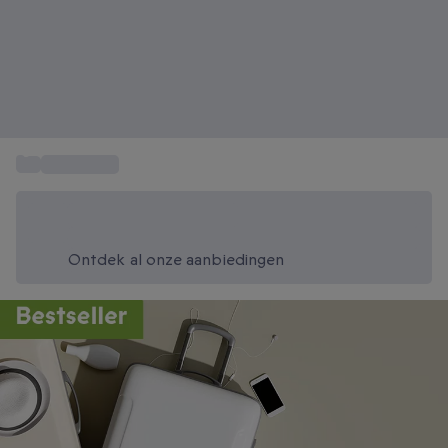
...
Cadeautips
Bespaar vandaag 20%
Gebruik code SUMMER bij het afrekenen
Ontdek al onze aanbiedingen