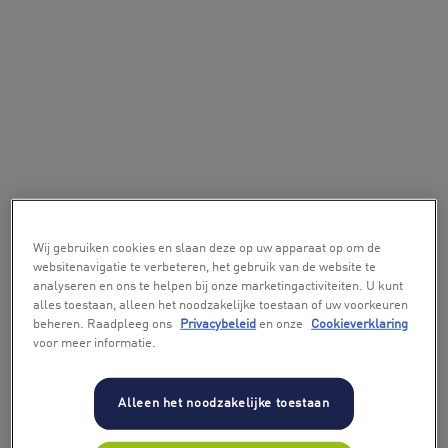
Wij gebruiken cookies en slaan deze op uw apparaat op om de
websitenavigatie te verbeteren, het gebruik van de website te
analyseren en ons te helpen bij onze marketingactiviteiten. U kunt
alles toestaan, alleen het noodzakelijke toestaan of uw voorkeuren
beheren. Raadpleeg ons
Privacybeleid
en onze
Cookieverklaring
voor meer informatie.
Alleen het noodzakelijke toestaan