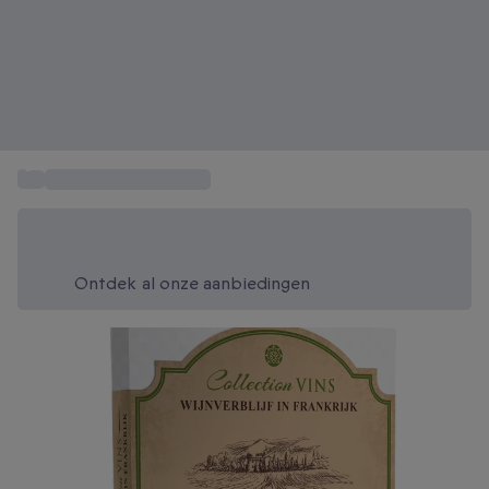
...
Overnachten Frankrijk
Bespaar vandaag 20%
Gebruik code SUMMER bij het afrekenen
Ontdek al onze aanbiedingen