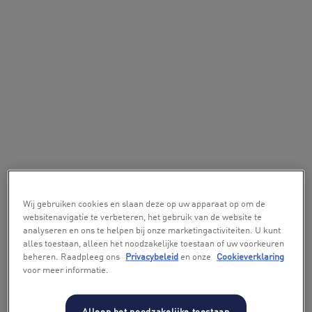
Wij gebruiken cookies en slaan deze op uw apparaat op om de
websitenavigatie te verbeteren, het gebruik van de website te
analyseren en ons te helpen bij onze marketingactiviteiten. U kunt
alles toestaan, alleen het noodzakelijke toestaan of uw voorkeuren
beheren. Raadpleeg ons
Privacybeleid
en onze
Cookieverklaring
voor meer informatie.