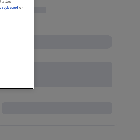
t alles
vacybeleid
en