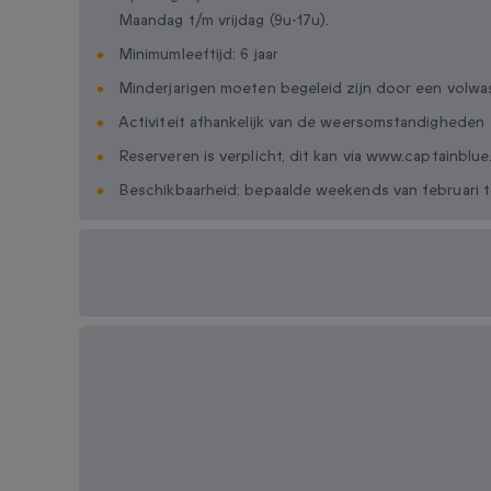
Maandag t/m vrijdag (9u-17u).
Minimumleeftijd: 6 jaar
Minderjarigen moeten begeleid zijn door een volw
Activiteit afhankelijk van de weersomstandigheden
Reserveren is verplicht, dit kan via www.captainblue
Beschikbaarheid: bepaalde weekends van februari 
Beschikbare cadeau-
opties