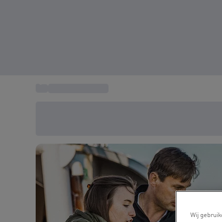
...
Wateractiviteiten
Bespaar vandaag 20%
Gebruik code SUMMER bij het afrekenen
Wij gebruik