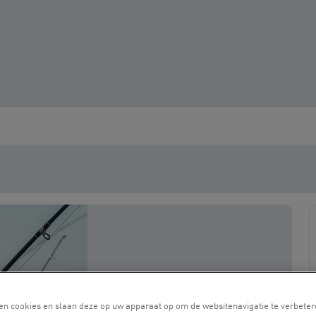
en cookies en slaan deze op uw apparaat op om de websitenavigatie te verbeter