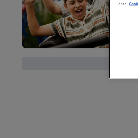
onze
Cook