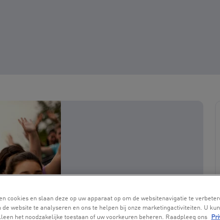
en cookies en slaan deze op uw apparaat op om de websitenavigatie te verbeter
 de website te analyseren en ons te helpen bij onze marketingactiviteiten. U kun
alleen het noodzakelijke toestaan of uw voorkeuren beheren. Raadpleeg ons
Pri