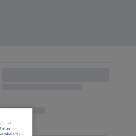
en, het
t alles
vacybeleid
en