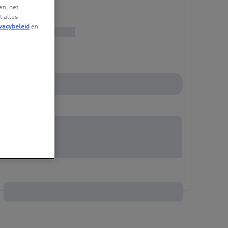
en, het
t alles
vacybeleid
en