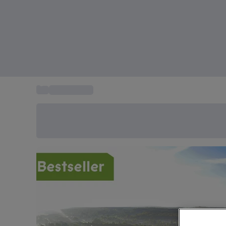
...
Weekendtrip
Bespaar vandaag 20%
Gebruik code SUMMER bij het afrekenen