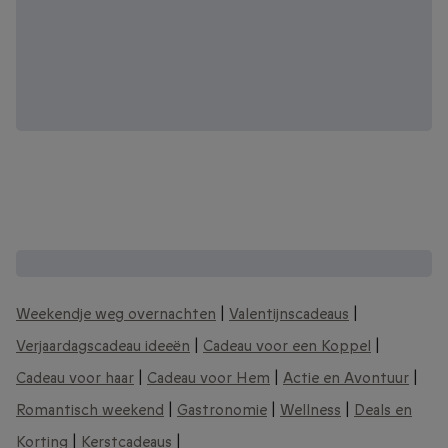
Andere interessante cadeaubonnen:
Weekendje weg overnachten
|
Valentijnscadeaus
|
Verjaardagscadeau ideeën
|
Cadeau voor een Koppel
|
Cadeau voor haar
|
Cadeau voor Hem
|
Actie en Avontuur
|
Romantisch weekend
|
Gastronomie
|
Wellness
|
Deals en
Korting
|
Kerstcadeaus
|