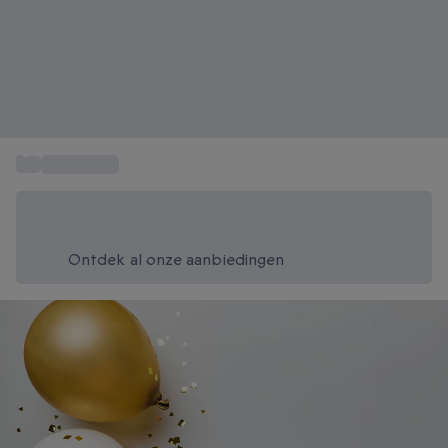
...
Cadeautips
Bespaar vandaag 20%
Gebruik code SUMMER bij het afrekenen
Ontdek al onze aanbiedingen