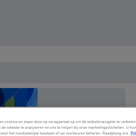
en cookies en slaan deze op uw apparaat op om de websitenavigatie te verbeter
 de website te analyseren en ons te helpen bij onze marketingactiviteiten. U kun
alleen het noodzakelijke toestaan of uw voorkeuren beheren. Raadpleeg ons
Pri