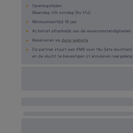
Openingstijden:
Maandag t/m zondag (9u-17u).
Minimumleeftijd: 18 jaar
Activiteit afhankelijk van de weersomstandigheden
Reserveren via
deze website
De partner stuurt een SMS voor 14u (late vluchten)
en de vlucht te bevestigen of annuleren naargelang
Beschikbare cadeau-
opties