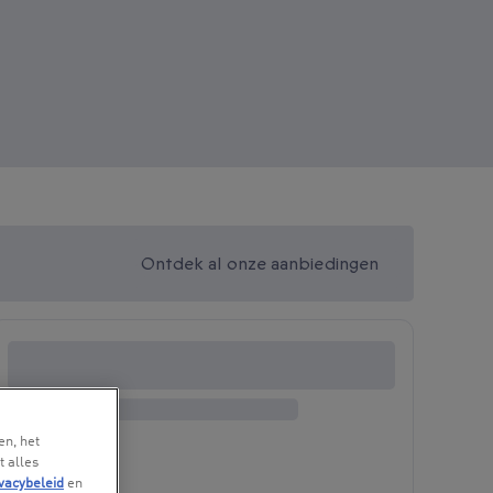
Ontdek al onze aanbiedingen
en, het
t alles
vacybeleid
en