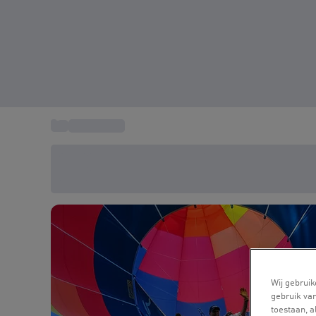
...
Ballonvaart
Bespaar vandaag 20%
Gebruik code SUMMER bij het afrekenen
Wij gebruik
gebruik van
toestaan, 