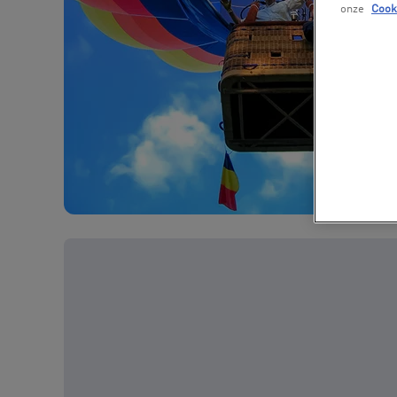
onze
Cook