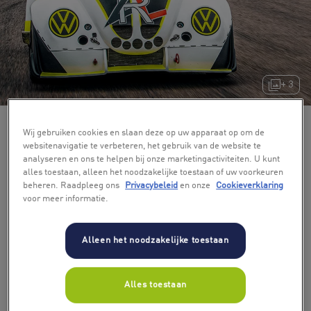
+ 3
Wij gebruiken cookies en slaan deze op uw apparaat op om de
websitenavigatie te verbeteren, het gebruik van de website te
analyseren en ons te helpen bij onze marketingactiviteiten. U kunt
alles toestaan, alleen het noodzakelijke toestaan of uw voorkeuren
beheren. Raadpleeg ons
Privacybeleid
en onze
Cookieverklaring
voor meer informatie.
Kies aantal rondes
Alleen het noodzakelijke toestaan
6 rondes als piloot en 5 rondes als copiloot
€ 189,90
-13%
AP : € 220,00
Alles toestaan