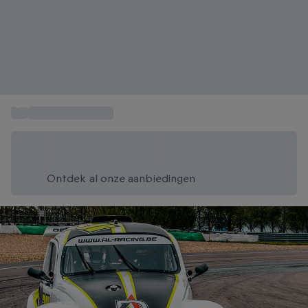
...
Actie en Avontuur
Bespaar vandaag 20%
Gebruik code SUMMER bij het afrekenen
Ontdek al onze aanbiedingen