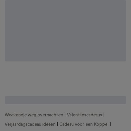
Andere interessante cadeaubonnen:
Weekendje weg overnachten
|
Valentijnscadeaus
|
Verjaardagscadeau ideeën
|
Cadeau voor een Koppel
|