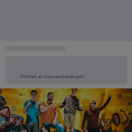
...
Sportieve en actieve uitjes
Bespaar vandaag 20%
Gebruik code SUMMER bij het afrekenen
Ontdek al onze aanbiedingen