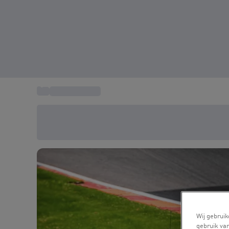
...
Circuit Mettet
Bespaar vandaag 20%
Gebruik code SUMMER bij het afrekenen
Wij gebruik
gebruik van