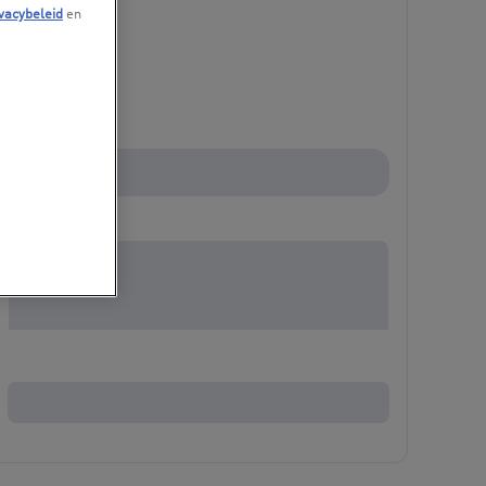
vacybeleid
en