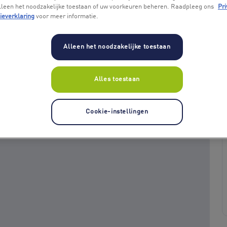
alleen het noodzakelijke toestaan of uw voorkeuren beheren. Raadpleeg ons
Pri
ieverklaring
voor meer informatie.
Alleen het noodzakelijke toestaan
Alles toestaan
+ 1
Cookie-instellingen