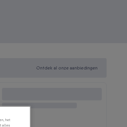
Ontdek al onze aanbiedingen
en, het
t alles