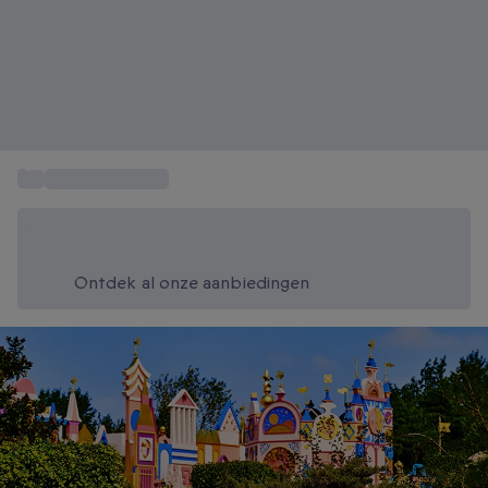
...
Disneyland Parijs
Bespaar vandaag 20%
Gebruik code SUMMER bij het afrekenen
Ontdek al onze aanbiedingen