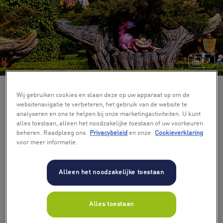
+ 3
Wij gebruiken cookies en slaan deze op uw apparaat op om de
websitenavigatie te verbeteren, het gebruik van de website te
analyseren en ons te helpen bij onze marketingactiviteiten. U kunt
alles toestaan, alleen het noodzakelijke toestaan of uw voorkeuren
beheren. Raadpleeg ons
Privacybeleid
en onze
Cookieverklaring
voor meer informatie.
Alleen het noodzakelijke toestaan
Alles toestaan