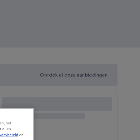
Ontdek al onze aanbiedingen
en, het
t alles
vacybeleid
en