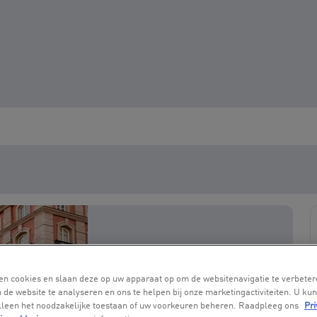
en cookies en slaan deze op uw apparaat op om de websitenavigatie te verbeter
 de website te analyseren en ons te helpen bij onze marketingactiviteiten. U kun
alleen het noodzakelijke toestaan of uw voorkeuren beheren. Raadpleeg ons
Pri