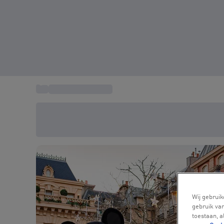
...
Weekendtrip Parijs
Bespaar vandaag 20%
Gebruik code SUMMER bij het afrekenen
Wij gebruik
gebruik van
toestaan, 