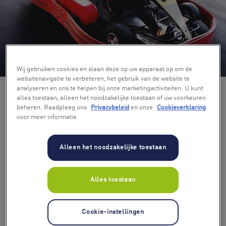
+ 3
Wij gebruiken cookies en slaan deze op uw apparaat op om de
websitenavigatie te verbeteren, het gebruik van de website te
analyseren en ons te helpen bij onze marketingactiviteiten. U kunt
alles toestaan, alleen het noodzakelijke toestaan of uw voorkeuren
beheren. Raadpleeg ons
Privacybeleid
en onze
Cookieverklaring
voor meer informatie.
Alleen het noodzakelijke toestaan
Alles toestaan
Cookie-instellingen