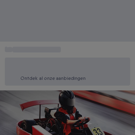
...
Rijden in een snelle auto
Bespaar vandaag 20%
Gebruik code SUMMER bij het afrekenen
Ontdek al onze aanbiedingen