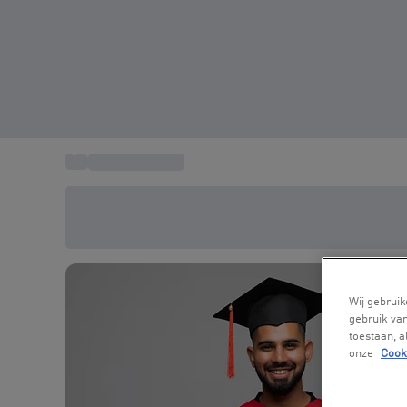
...
Cadeaukaarten
Bespaar vandaag 20%
Gebruik code SUMMER bij het afrekenen
Wij gebruik
gebruik van
toestaan, 
onze
Cook