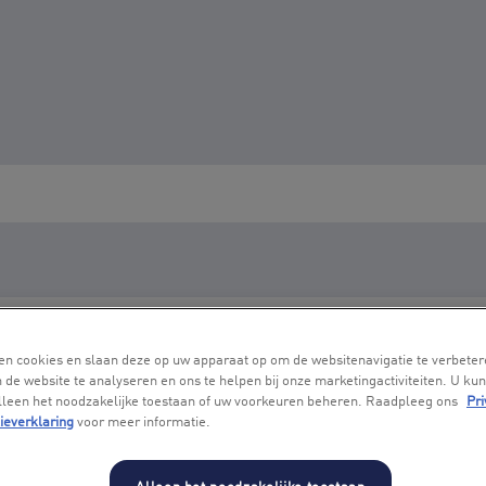
en cookies en slaan deze op uw apparaat op om de websitenavigatie te verbeter
 de website te analyseren en ons te helpen bij onze marketingactiviteiten. U kun
alleen het noodzakelijke toestaan of uw voorkeuren beheren. Raadpleeg ons
Pri
ieverklaring
voor meer informatie.