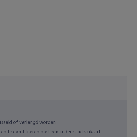
isseld of verlengd worden
en en te combineren met een andere cadeaukaart