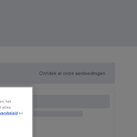
Ontdek al onze aanbiedingen
en, het
t alles
vacybeleid
en