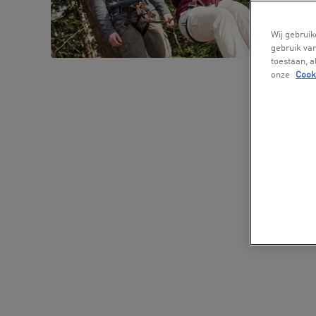
Wij gebruik
gebruik van
toestaan, 
onze
Cook