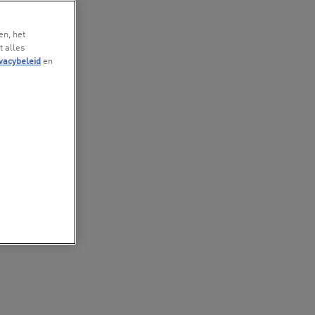
en, het
t alles
vacybeleid
en