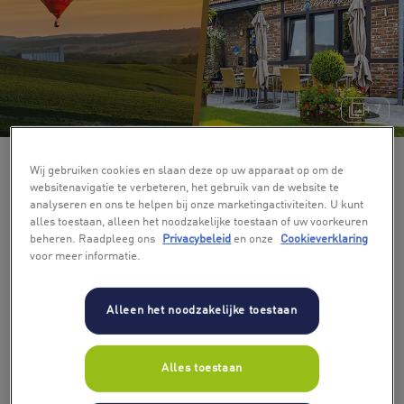
+ 7
Wij gebruiken cookies en slaan deze op uw apparaat op om de
websitenavigatie te verbeteren, het gebruik van de website te
analyseren en ons te helpen bij onze marketingactiviteiten. U kunt
alles toestaan, alleen het noodzakelijke toestaan of uw voorkeuren
beheren. Raadpleeg ons
Privacybeleid
en onze
Cookieverklaring
voor meer informatie.
Alleen het noodzakelijke toestaan
Alles toestaan