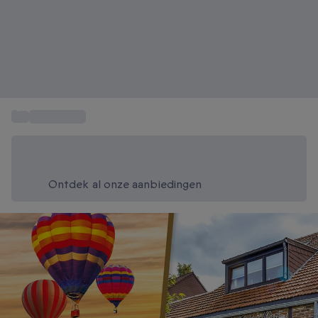
...
Ballonvaart
Bespaar vandaag 20%
Gebruik code SUMMER bij het afrekenen
Ontdek al onze aanbiedingen