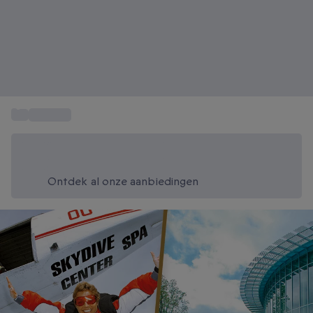
...
Skydiven
Bespaar vandaag 20%
Gebruik code SUMMER bij het afrekenen
Ontdek al onze aanbiedingen