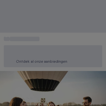
...
Vliegen als cadeau
Bespaar vandaag 20%
Gebruik code SUMMER bij het afrekenen
Ontdek al onze aanbiedingen