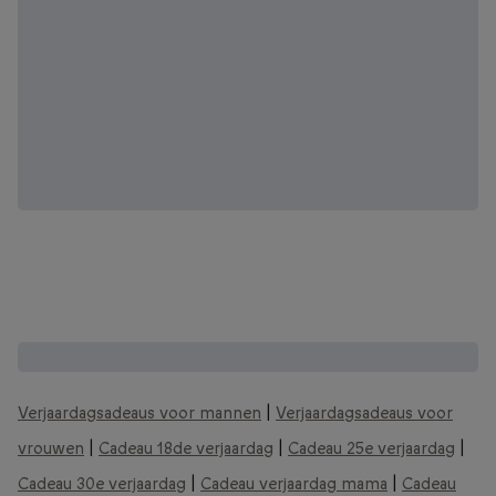
Zie meer verjaardagscadeau ideeën:
Verjaardagsadeaus voor mannen
|
Verjaardagsadeaus voor
vrouwen
|
Cadeau 18de verjaardag
|
Cadeau 25e verjaardag
|
Cadeau 30e verjaardag
|
Cadeau verjaardag mama
|
Cadeau