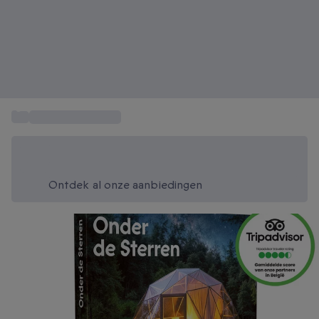
...
Twee nachtjes weg
Bespaar vandaag 20%
Gebruik code SUMMER bij het afrekenen
Ontdek al onze aanbiedingen