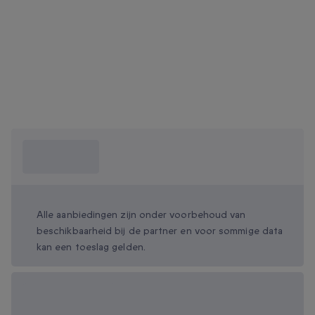
Wat moet ik
weten?
Alle aanbiedingen zijn onder voorbehoud van
beschikbaarheid bij de partner en voor sommige data
kan een toeslag gelden.
Beschikbare
cadeau-opties