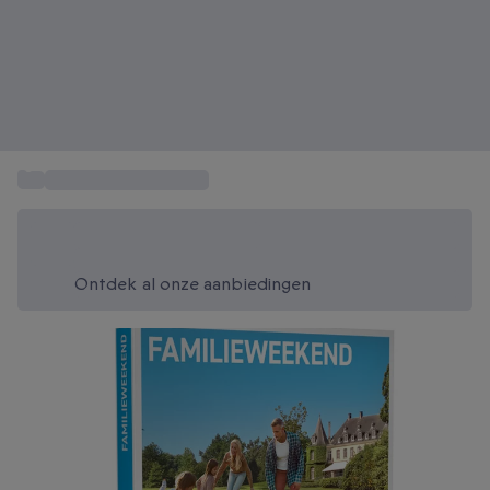
...
Cadeaus voor families
Bespaar vandaag 20%
Gebruik code SUMMER bij het afrekenen
Ontdek al onze aanbiedingen