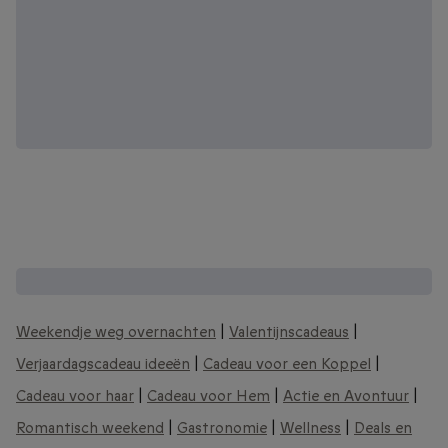
Andere interessante cadeaubonnen:
Weekendje weg overnachten
|
Valentijnscadeaus
|
Verjaardagscadeau ideeën
|
Cadeau voor een Koppel
|
Cadeau voor haar
|
Cadeau voor Hem
|
Actie en Avontuur
|
Romantisch weekend
|
Gastronomie
|
Wellness
|
Deals en