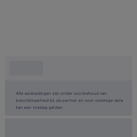
Wat moet ik
weten?
Alle aanbiedingen zijn onder voorbehoud van
beschikbaarheid bij de partner en voor sommige data
kan een toeslag gelden.
Beschikbare
cadeau-opties