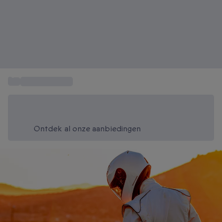
...
Cadeaukaarten
Bespaar vandaag 20%
Gebruik code SUMMER bij het afrekenen
Ontdek al onze aanbiedingen