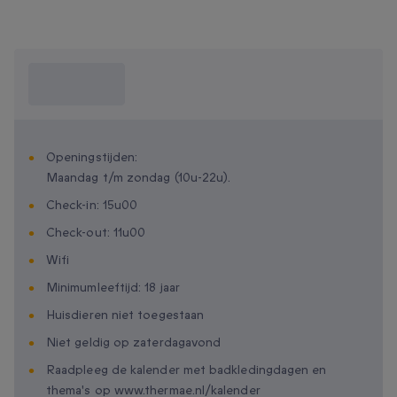
Wat moet ik
weten?
Openingstijden:
Maandag t/m zondag (10u-22u).
Check-in: 15u00
Check-out: 11u00
Wifi
Minimumleeftijd: 18 jaar
Huisdieren niet toegestaan
Niet geldig op zaterdagavond
Raadpleeg de kalender met badkledingdagen en
thema's op www.thermae.nl/kalender