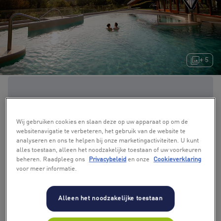
+ 5
Wij gebruiken cookies en slaan deze op uw apparaat op om de
websitenavigatie te verbeteren, het gebruik van de website te
analyseren en ons te helpen bij onze marketingactiviteiten. U kunt
alles toestaan, alleen het noodzakelijke toestaan of uw voorkeuren
beheren. Raadpleeg ons
Privacybeleid
en onze
Cookieverklaring
voor meer informatie.
Alleen het noodzakelijke toestaan