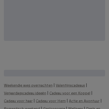
Andere interessante cadeaubonnen:
Weekendje weg overnachten
|
Valentijnscadeaus
|
Verjaardagscadeau ideeën
|
Cadeau voor een Koppel
|
Cadeau voor haar
|
Cadeau voor Hem
|
Actie en Avontuur
|
Romantisch weekend
|
Gastronomie
|
Wellness
|
Deals en