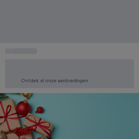
...
Cadeautips
Bespaar vandaag 20%
Gebruik code SUMMER bij het afrekenen
Ontdek al onze aanbiedingen