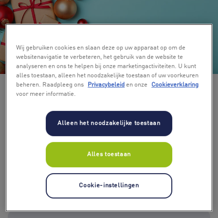
Wij gebruiken cookies en slaan deze op uw apparaat op om de
websitenavigatie te verbeteren, het gebruik van de website te
+ 4
analyseren en ons te helpen bij onze marketingactiviteiten. U kunt
alles toestaan, alleen het noodzakelijke toestaan of uw voorkeuren
beheren. Raadpleeg ons
Privacybeleid
en onze
Cookieverklaring
voor meer informatie.
Alleen het noodzakelijke toestaan
Kies bedrag
Alles toestaan
€ 10
€ 15
€ 20
€ 30
€ 40
€ 50
€ 75
Cookie-instellingen
€ 100
€ 150
€ 200
€ 250
€ 300