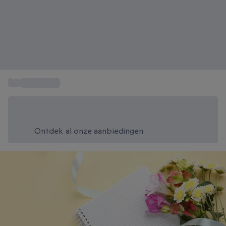
...
Cadeautips
Bespaar vandaag 20%
Gebruik code SUMMER bij het afrekenen
Ontdek al onze aanbiedingen