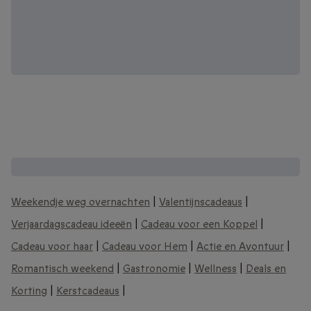
Andere interessante cadeaubonnen:
Weekendje weg overnachten
|
Valentijnscadeaus
|
Verjaardagscadeau ideeën
|
Cadeau voor een Koppel
|
Cadeau voor haar
|
Cadeau voor Hem
|
Actie en Avontuur
|
Romantisch weekend
|
Gastronomie
|
Wellness
|
Deals en
Korting
|
Kerstcadeaus
|