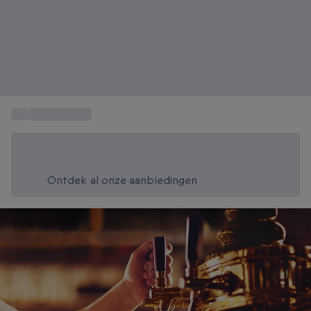
...
Bier proeverij
Bespaar vandaag 20%
Gebruik code SUMMER bij het afrekenen
Ontdek al onze aanbiedingen