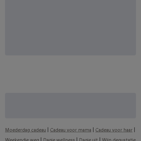
Zoek je een origineel moederdag cadeau
voor je mama? Bekijk meer moederdag
cadeau ideeën:
Moederdag cadeau
|
Cadeau voor mama
|
Cadeau voor haar
|
Weekendje weg
|
Dagje wellness
|
Dagje uit
|
Wijn degustatie