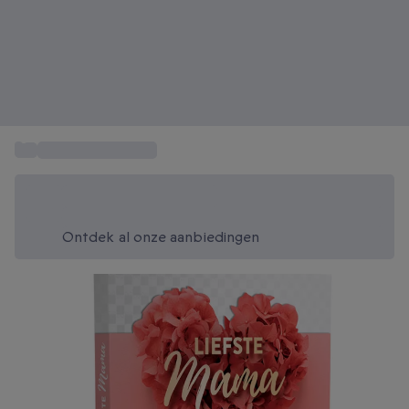
...
Cadeau voor mama
Bespaar vandaag 20%
Gebruik code SUMMER bij het afrekenen
Ontdek al onze aanbiedingen