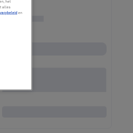
en, het
t alles
vacybeleid
en