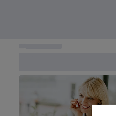
...
Cadeau voor moeder
Bespaar vandaag 20%
Gebruik code SUMMER bij het afrekenen