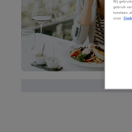
Wij gebruik
gebruik van
toestaan, 
onze
Cook