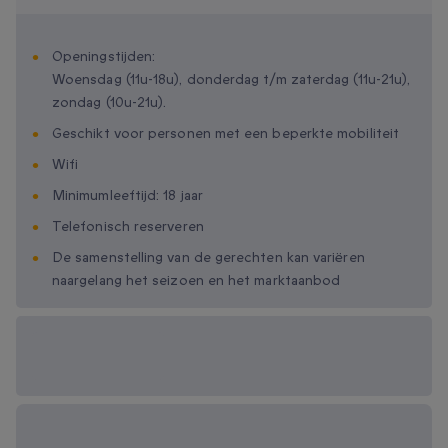
Openingstijden:
Woensdag (11u-18u), donderdag t/m zaterdag (11u-21u),
zondag (10u-21u).
Geschikt voor personen met een beperkte mobiliteit
Wifi
Minimumleeftijd: 18 jaar
Telefonisch reserveren
De samenstelling van de gerechten kan variëren
naargelang het seizoen en het marktaanbod
Beschikbare
cadeau-opties