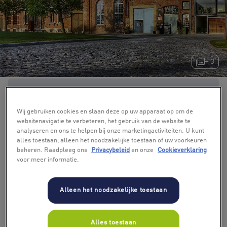
+ 3
Wij gebruiken cookies en slaan deze op uw apparaat op om de
websitenavigatie te verbeteren, het gebruik van de website te
analyseren en ons te helpen bij onze marketingactiviteiten. U kunt
alles toestaan, alleen het noodzakelijke toestaan of uw voorkeuren
beheren. Raadpleeg ons
Privacybeleid
en onze
Cookieverklaring
voor meer informatie.
Alleen het noodzakelijke toestaan
Alles toestaan