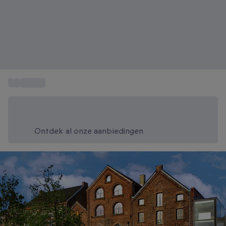
...
Ontbijt
Bespaar vandaag 20%
Gebruik code SUMMER bij het afrekenen
Ontdek al onze aanbiedingen