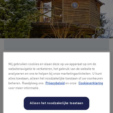
+ 3
Wij gebruiken cookies en slaan deze op uw apparaat op om de
websitenavigatie te verbeteren, het gebruik van de website te
analyseren en ons te helpen bij onze marketingactiviteiten. U kunt
alles toestaan, alleen het noodzakelijke toestaan of uw voorkeuren
beheren. Raadpleeg ons
Privacybeleid
en onze
Cookieverklaring
voor meer informatie.
Alleen het noodzakelijke toestaan