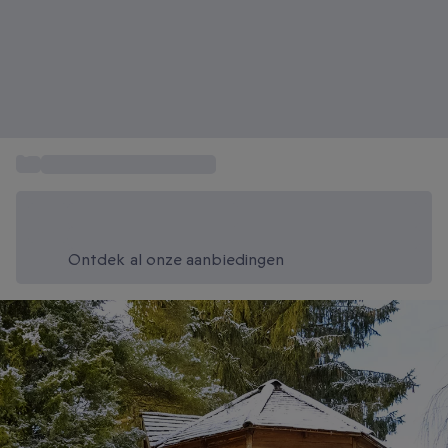
...
Weekendje weg Ardennen
Bespaar vandaag 20%
Gebruik code SUMMER bij het afrekenen
Ontdek al onze aanbiedingen