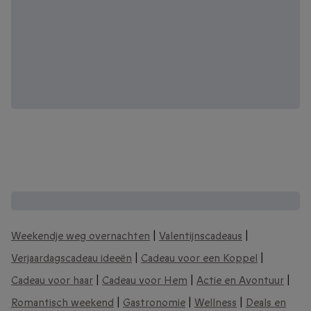
Andere interessante cadeaubonnen:
Weekendje weg overnachten
|
Valentijnscadeaus
|
Verjaardagscadeau ideeën
|
Cadeau voor een Koppel
|
Cadeau voor haar
|
Cadeau voor Hem
|
Actie en Avontuur
|
Romantisch weekend
|
Gastronomie
|
Wellness
|
Deals en