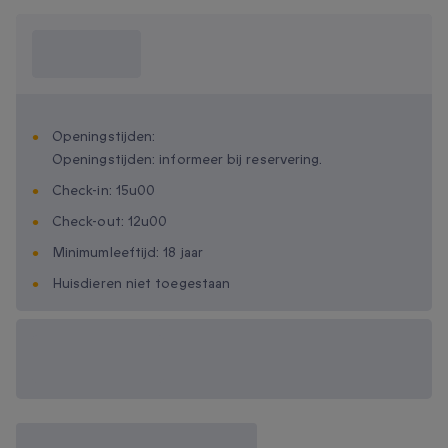
Wat moet ik
weten?
Openingstijden:
Openingstijden: informeer bij reservering.
Check-in: 15u00
Check-out: 12u00
Minimumleeftijd: 18 jaar
Huisdieren niet toegestaan
Beschikbare
cadeau-opties