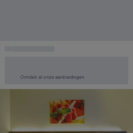
...
4-en-5 sterrenhotels
Bespaar vandaag 20%
Gebruik code SUMMER bij het afrekenen
Ontdek al onze aanbiedingen