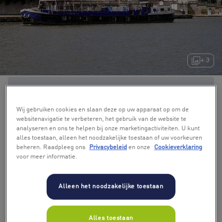
+ 3
Wij gebruiken cookies en slaan deze op uw apparaat op om de
websitenavigatie te verbeteren, het gebruik van de website te
analyseren en ons te helpen bij onze marketingactiviteiten. U kunt
alles toestaan, alleen het noodzakelijke toestaan of uw voorkeuren
beheren. Raadpleeg ons
Privacybeleid
en onze
Cookieverklaring
voor meer informatie.
Alleen het noodzakelijke toestaan
Alles toestaan