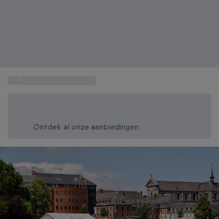
...
Bijzonder overnachten
Bespaar vandaag 20%
Gebruik code SUMMER bij het afrekenen
Ontdek al onze aanbiedingen