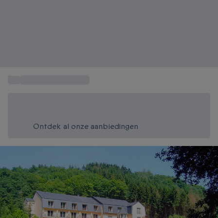
...
4-en-5 sterrenhotels
Bespaar vandaag 20%
Gebruik code SUMMER bij het afrekenen
Ontdek al onze aanbiedingen