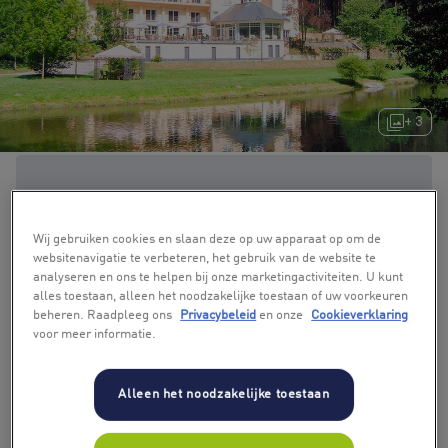
+ 3
Wij gebruiken cookies en slaan deze op uw apparaat op om de
websitenavigatie te verbeteren, het gebruik van de website te
analyseren en ons te helpen bij onze marketingactiviteiten. U kunt
alles toestaan, alleen het noodzakelijke toestaan of uw voorkeuren
beheren. Raadpleeg ons
Privacybeleid
en onze
Cookieverklaring
voor meer informatie.
Alleen het noodzakelijke toestaan