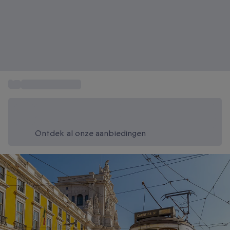
...
Citytrip Lissabon
Bespaar vandaag 20%
Gebruik code SUMMER bij het afrekenen
Ontdek al onze aanbiedingen