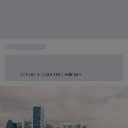
...
Vakantie Amerika
Bespaar vandaag 20%
Gebruik code SUMMER bij het afrekenen
Ontdek al onze aanbiedingen