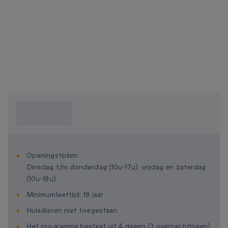
Wat moet ik
weten?
Openingstijden:
Dinsdag t/m donderdag (10u-17u), vrijdag en zaterdag
(10u-18u).
Minimumleeftijd: 18 jaar
Huisdieren niet toegestaan
Het programma bestaat uit 4 dagen (3 overnachtingen)